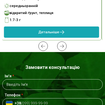
середньоранній
відкритий ґрунт, теплиця
1.7-3 г
Детальніше
Замовити консультацію
Ім'я
*
Телефон
*
+38
(099) 999-99-99