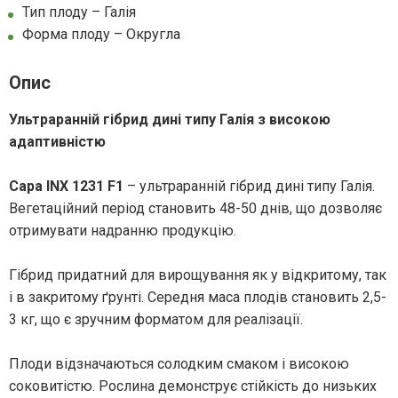
Тип плоду – Галія
Форма плоду – Округла
Опис
Ультраранній гібрид дині типу Галія з високою
адаптивністю
Сара INX 1231 F1
– ультраранній гібрид дині типу Галія.
Вегетаційний період становить 48-50 днів, що дозволяє
отримувати надранню продукцію.
Гібрид придатний для вирощування як у відкритому, так
і в закритому ґрунті. Середня маса плодів становить 2,5-
3 кг, що є зручним форматом для реалізації.
Плоди відзначаються солодким смаком і високою
соковитістю. Рослина демонструє стійкість до низьких