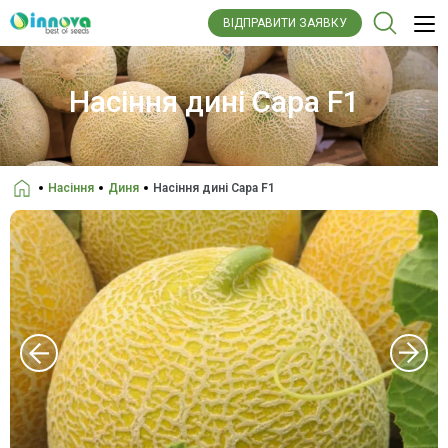
ВІДПРАВИТИ ЗАЯВКУ
Насіння дині Сара F1
Насіння
Диня
Насіння дині Сара F1
Головна