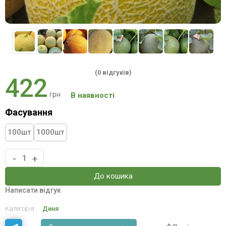
(0 відгуків)
422
грн
В наявності
Фасування
100
шт
1000
шт
-
+
До кошика
Написати відгук
Категорія:
Диня