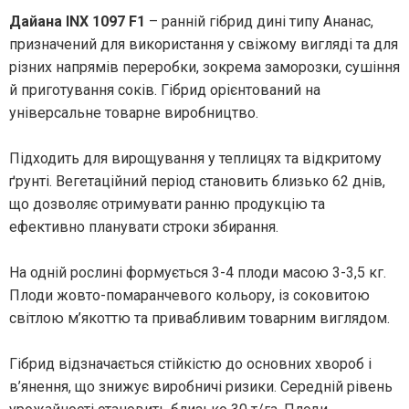
Дайана INX 1097 F1
– ранній гібрид дині типу Ананас,
призначений для використання у свіжому вигляді та для
різних напрямів переробки, зокрема заморозки, сушіння
й приготування соків. Гібрид орієнтований на
універсальне товарне виробництво.
Підходить для вирощування у теплицях та відкритому
ґрунті. Вегетаційний період становить близько 62 днів,
що дозволяє отримувати ранню продукцію та
ефективно планувати строки збирання.
На одній рослині формується 3-4 плоди масою 3-3,5 кг.
Плоди жовто-помаранчевого кольору, із соковитою
світлою м’якоттю та привабливим товарним виглядом.
Гібрид відзначається стійкістю до основних хвороб і
в’янення, що знижує виробничі ризики. Середній рівень