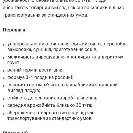
урожайності становить близько 30 т/га. Плоди
зберігають товарний вигляд і якісні показники під час
транспортування за стандартних умов.
Переваги:
універсальне використання: свіжий ринок, переробка,
заморозка, сушіння, приготування соків;
можливість вирощування у теплицях та відкритому
ґрунті;
ранній термін достигання;
формує 3-4 плоди на рослині;
соковита світла м’якоть і привабливий зовнішній
вигляд плодів;
стійкість до основних хвороб і в’янення;
середня врожайність близько 30 т/га;
збереження товарного вигляду під час
транспортування за стандартних умов.