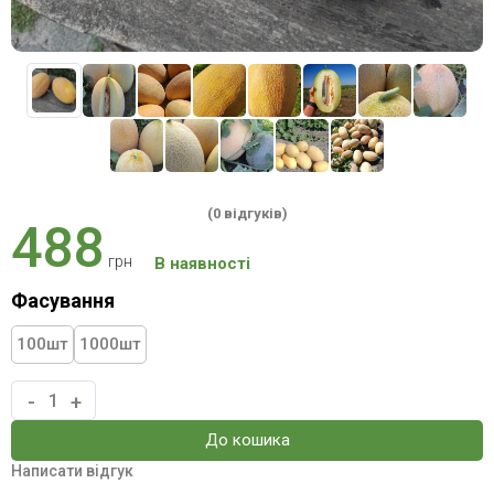
(0 відгуків)
488
грн
В наявності
Фасування
100
шт
1000
шт
-
+
До кошика
Написати відгук