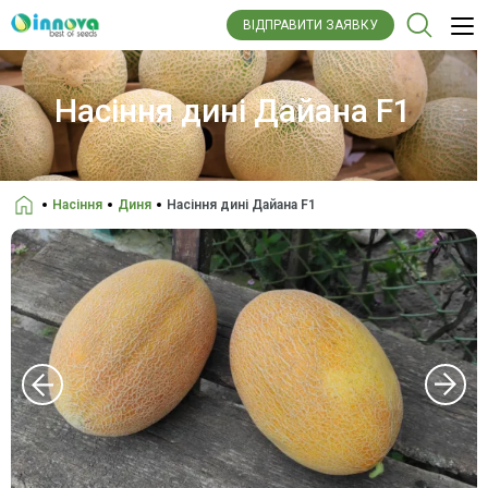
ВІДПРАВИТИ ЗАЯВКУ
Насіння дині Дайана F1
Насіння
Диня
Насіння дині Дайана F1
Головна