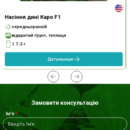
Насіння дині Каро F1
середньоранній
відкритий ґрунт, теплиця
1.7-3 г
Детальніше
Замовити консультацію
Ім'я
*