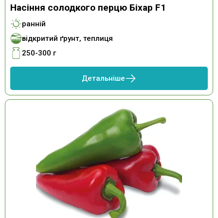
Насіння солодкого перцю Біхар F1
ранній
відкритий ґрунт, теплиця
250-300 г
Детальніше