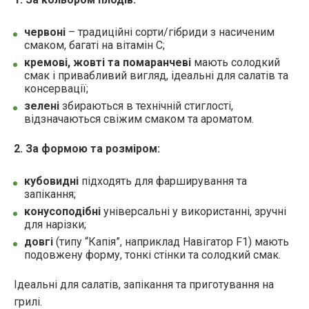
червоні
– традиційні сорти/гібриди з насиченим
смаком, багаті на вітамін C;
кремові, жовті та помаранчеві
мають солодкий
смак і привабливий вигляд, ідеальні для салатів та
консервації;
зелені
збираються в технічній стиглості,
відзначаються свіжим смаком та ароматом.
2. За формою та розміром:
кубовидні
підходять для фарширування та
запікання;
конусоподібні
універсальні у використанні, зручні
для нарізки;
довгі
(типу “Капія”, наприклад Навігатор F1) мають
подовжену форму, тонкі стінки та солодкий смак.
Ідеальні для салатів, запікання та приготування на
грилі.