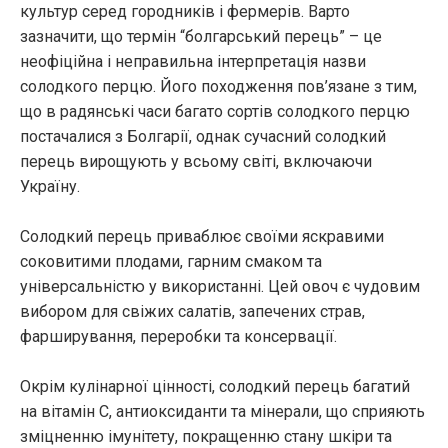
культур серед городників і фермерів. Варто
зазначити, що термін “болгарський перець” – це
неофіційна і неправильна інтерпретація назви
солодкого перцю. Його походження пов’язане з тим,
що в радянські часи багато сортів солодкого перцю
постачалися з Болгарії, однак сучасний солодкий
перець вирощують у всьому світі, включаючи
Україну.
Солодкий перець приваблює своїми яскравими
соковитими плодами, гарним смаком та
універсальністю у використанні. Цей овоч є чудовим
вибором для свіжих салатів, запечених страв,
фарширування, переробки та консервації.
Окрім кулінарної цінності, солодкий перець багатий
на вітамін С, антиоксиданти та мінерали, що сприяють
зміцненню імунітету, покращенню стану шкіри та