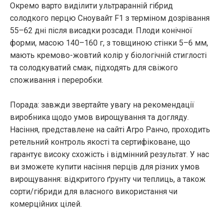
Окремо варто виділити ультраранній гібрид
солодкого перцю Сноувайт F1 з терміном дозрівання
55–62 дні після висадки розсади. Плоди конічної
форми, масою 140–160 г, з товщиною стінки 5–6 мм,
мають кремово-жовтий колір у біологічній стиглості
та солодкуватий смак, підходять для свіжого
споживання і переробки.
Порада: завжди звертайте увагу на рекомендації
виробника щодо умов вирощування та догляду.
Насіння, представлене на сайті Агро Ранчо, проходить
ретельний контроль якості та сертифіковане, що
гарантує високу схожість і відмінний результат. У нас
ви зможете купити насіння перців для різних умов
вирощування: відкритого ґрунту чи теплиць, а також
сорти/гібриди для власного використання чи
комерційних цілей.