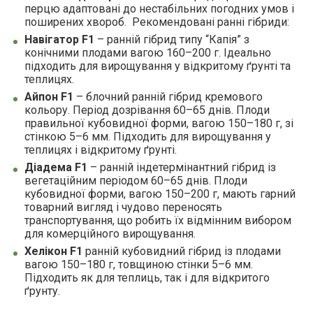
перцю адаптовані до нестабільних погодних умов і
поширених хвороб. Рекомендовані ранні гібриди:
Навігатор F1
– ранній гібрид типу “Капія” з
конічними плодами вагою 160–200 г. Ідеально
підходить для вирощування у відкритому ґрунті та
теплицях.
Айпон F1
– блочний ранній гібрид кремового
кольору. Період дозрівання 60–65 днів. Плоди
правильної кубовидної форми, вагою 150–180 г, зі
стінкою 5–6 мм. Підходить для вирощування у
теплицях і відкритому ґрунті.
Діадема F1
– ранній індетермінантний гібрид із
вегетаційним періодом 60–65 днів. Плоди
кубовидної форми, вагою 150–200 г, мають гарний
товарний вигляд і чудово переносять
транспортування, що робить їх відмінним вибором
для комерційного вирощування.
Хелікон F1
ранній кубовидний гібрид із плодами
вагою 150–180 г, товщиною стінки 5–6 мм.
Підходить як для теплиць, так і для відкритого
ґрунту.