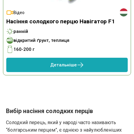
Відео
Насіння солодкого перцю Навігатор F1
ранній
відкритий ґрунт, теплиця
160-200 г
Детальніше
Вибір насіння солодких перців
Солодкий перець, який у народі часто називають
“болгарським перцем”, є однією з найулюбленіших