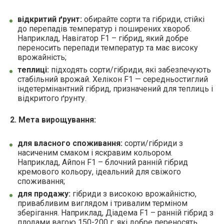
відкритий ґрунт:
обирайте сорти та гібриди, стійкі
до перепадів температур і поширених хвороб.
Наприклад, Навігатор F1 – гібрид, який добре
переносить перепади температур та має високу
врожайність;
теплиці:
підходять сорти/гібриди, які забезпечують
стабільний врожай. Хелікон F1 — середньостиглий
індетермінантний гібрид, призначений для теплиць і
відкритого ґрунту.
2. Мета вирощування:
для власного споживання:
сорти/гібриди з
насиченим смаком і яскравим кольором.
Наприклад, Айпон F1 – блочний ранній гібрид
кремового кольору, ідеальний для свіжого
споживання;
для продажу:
гібриди з високою врожайністю,
привабливим виглядом і тривалим терміном
зберігання. Наприклад, Діадема F1 – ранній гібрид з
плодами вагою 150-200 г, які добре переносять