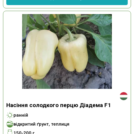
Насіння солодкого перцю Діадема F1
ранній
відкритий ґрунт, теплиця
150-200 г