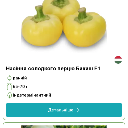
Насіння солодкого перцю Бикиш F1
ранній
65-70 г
індетермінантний
Детальніше