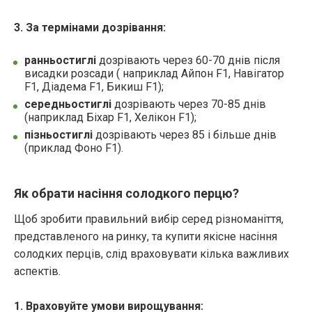
3. За термінами дозрівання:
ранньостиглі
дозрівають через 60-70 днів після
висадки розсади ( наприклад Айпон F1, Навігатор
F1, Діадема F1, Бикиш F1);
середньостиглі
дозрівають через 70-85 днів
(наприклад Біхар F1, Хелікон F1);
пізньостиглі
дозрівають через 85 і більше днів
(приклад Фоно F1).
Як обрати насіння солодкого перцю?
Щоб зробити правильний вибір серед різноманіття,
представленого на ринку, та купити якісне насіння
солодких перців, слід враховувати кілька важливих
аспектів.
1. Враховуйте умови вирощування: