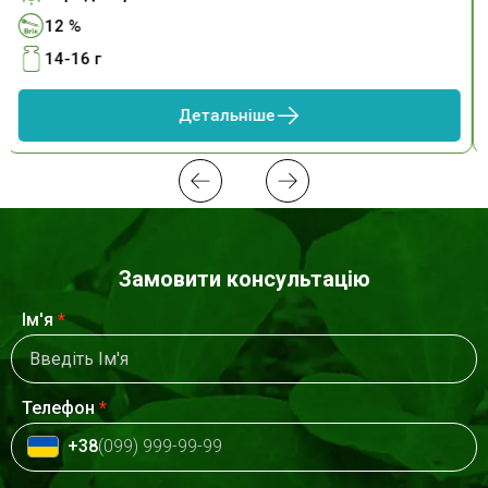
12 %
14-16 г
Детальніше
Замовити консультацію
Ім'я
*
Телефон
*
+38
(099) 999-99-99