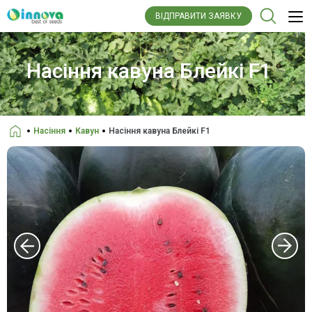
ВІДПРАВИТИ ЗАЯВКУ
Насіння кавуна Блейкі F1
Насіння
Кавун
Насіння кавуна Блейкі F1
Головна