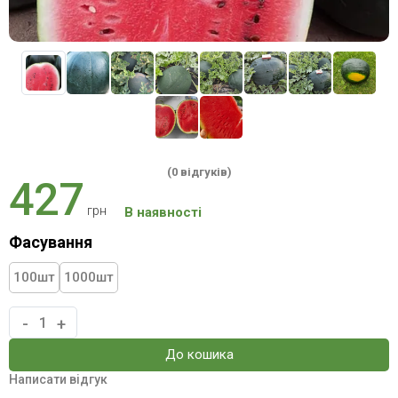
(0 відгуків)
427
грн
В наявності
Фасування
100
шт
1000
шт
-
+
До кошика
Написати відгук