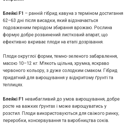
Блейкі F1
– ранній гібрид кавуна з терміном достигання
62–63 дні після висадки, який відзначається
подовженим періодом збирання врожаю. Рослина
формує добре розвинений листковий апарат, що
ефективно вкриває плоди на етапі дозрівання.
Плоди округлої форми, темно-зеленого забарвлення,
масою 10–12 кг. М’якоть щільна, хрумка, яскраво
червоного кольору, з дуже солодким смаком. Гібрид
придатний для вирощування у відкритому ґрунті та
теплицях.
Блейкі F1
невибагливий до умов вирощування, добре
росте на важких ґрунтах і може вирощуватись у
розстил. Плоди використовуються для свіжого ринку,
переробки, консервування та виробництва соків.