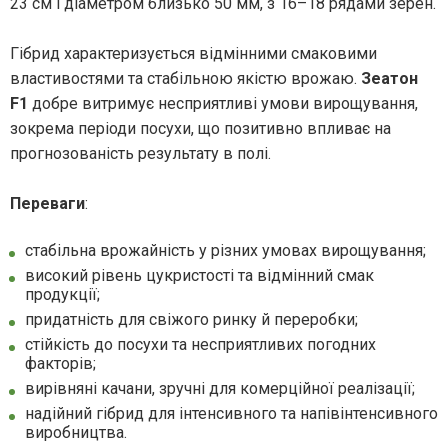
23 см і діаметром близько 50 мм, з 16–18 рядами зерен.
Гібрид характеризується відмінними смаковими
властивостями та стабільною якістю врожаю.
Зеатон
F1
добре витримує несприятливі умови вирощування,
зокрема періоди посухи, що позитивно впливає на
прогнозованість результату в полі.
Переваги
:
стабільна врожайність у різних умовах вирощування;
високий рівень цукристості та відмінний смак
продукції;
придатність для свіжого ринку й переробки;
стійкість до посухи та несприятливих погодних
факторів;
вирівняні качани, зручні для комерційної реалізації;
надійний гібрид для інтенсивного та напівінтенсивного
виробництва.