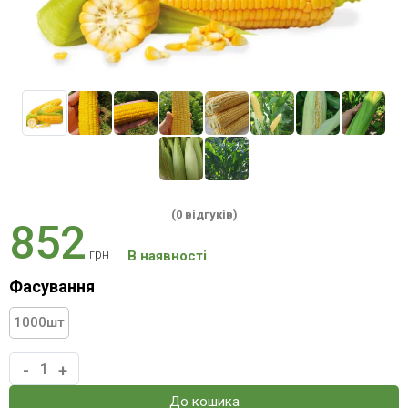
(0 відгуків)
852
грн
В наявності
Фасування
1000
шт
-
+
До кошика